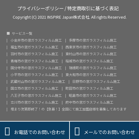
プライバシーポリシー
/
特定商取引に基づく表記
Copyright (C) 2021 INSPIRE Japan株式会社. All rights Reserved.
サービス一覧
小金井市の窓ガラスフィルム施工
多摩市の窓ガラスフィルム施工
福生市の窓ガラスフィルム施工
西東京市の窓ガラスフィルム施工
羽村市の窓ガラスフィルム施工
東村山市の窓ガラスフィルム施工
青梅市の窓ガラスフィルム施工
稲城市の窓ガラスフィルム施工
国分寺市の窓ガラスフィルム施工
瑞穂町の窓ガラスフィルム施工
小平市の窓ガラスフィルム施工
東大和市の窓ガラスフィルム施工
武蔵村山市の窓ガラスフィルム施工
日野市の窓ガラスフィルム施工
国立市の窓ガラスフィルム施工
町田市の窓ガラスフィルム施工
八王子市の窓ガラスフィルム施工
昭島市の窓ガラスフィルム施工
立川市の窓ガラスフィルム施工
府中市の窓ガラスフィルム施工
埋まり次第即終了！の【急募！】全国にて施工加盟店様を募集しております


お電話でのお問い合わせ
メールでのお問い合わせ