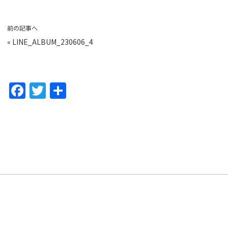
前の記事へ
«
LINE_ALBUM_230606_4
F
T
共
a
w
有
c
itt
e
er
b
o
o
k