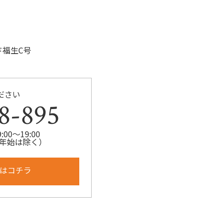
ド福生C号
ださい
8-895
00～19:00
年始は除く）
はコチラ