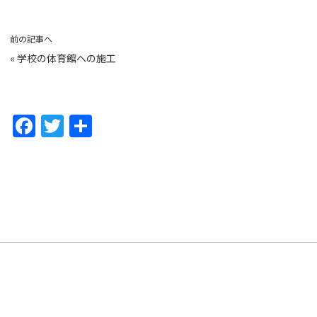
前の記事へ
«
学校の体育館への施工
F
T
共
a
w
有
c
itt
e
er
b
o
o
k