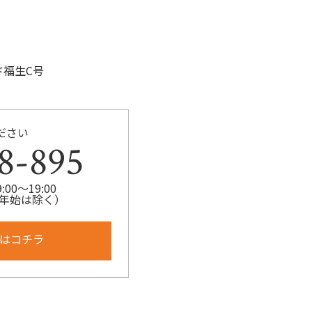
ド福生C号
ださい
8-895
00～19:00
年始は除く）
はコチラ