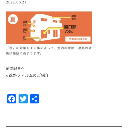
2021.06.27
前の記事へ
«
遮熱フィルムのご紹介
F
T
共
a
w
有
c
itt
e
er