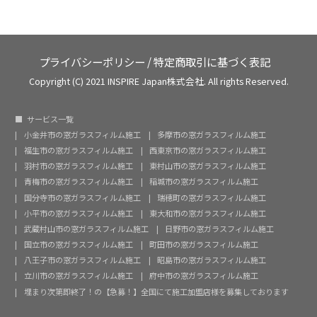
プライバシーポリシー
/
特定商取引に基づく表記
Copyright (C) 2021 INSPIRE Japan株式会社. All rights Reserved.
サービス一覧
小金井市の窓ガラスフィルム施工
多摩市の窓ガラスフィルム施工
福生市の窓ガラスフィルム施工
西東京市の窓ガラスフィルム施工
羽村市の窓ガラスフィルム施工
東村山市の窓ガラスフィルム施工
青梅市の窓ガラスフィルム施工
稲城市の窓ガラスフィルム施工
国分寺市の窓ガラスフィルム施工
瑞穂町の窓ガラスフィルム施工
小平市の窓ガラスフィルム施工
東大和市の窓ガラスフィルム施工
武蔵村山市の窓ガラスフィルム施工
日野市の窓ガラスフィルム施工
国立市の窓ガラスフィルム施工
町田市の窓ガラスフィルム施工
八王子市の窓ガラスフィルム施工
昭島市の窓ガラスフィルム施工
立川市の窓ガラスフィルム施工
府中市の窓ガラスフィルム施工
埋まり次第即終了！の【急募！】全国にて施工加盟店様を募集しております