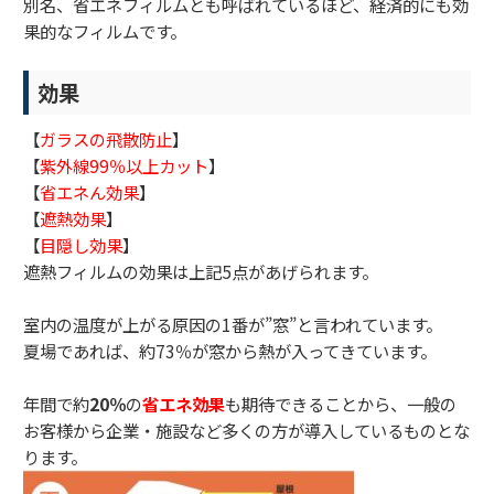
別名、省エネフィルムとも呼ばれているほど、経済的にも効
果的なフィルムです。
効果
【
ガラスの飛散防止
】
【
紫外線99％以上カット
】
【
省エネん効果
】
【
遮熱効果
】
【
目隠し効果
】
遮熱フィルムの効果は上記5点があげられます。
室内の温度が上がる原因の1番が”窓”と言われています。
夏場であれば、約73％が窓から熱が入ってきています。
年間で約
20％
の
省エネ効果
も期待できることから、一般の
お客様から企業・施設など多くの方が導入しているものとな
ります。