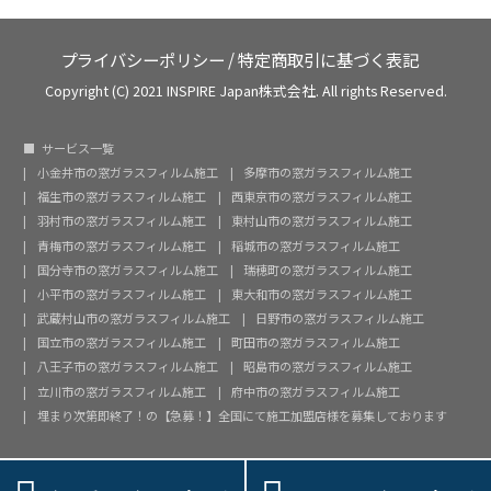
プライバシーポリシー
/
特定商取引に基づく表記
Copyright (C) 2021 INSPIRE Japan株式会社. All rights Reserved.
サービス一覧
小金井市の窓ガラスフィルム施工
多摩市の窓ガラスフィルム施工
福生市の窓ガラスフィルム施工
西東京市の窓ガラスフィルム施工
羽村市の窓ガラスフィルム施工
東村山市の窓ガラスフィルム施工
青梅市の窓ガラスフィルム施工
稲城市の窓ガラスフィルム施工
国分寺市の窓ガラスフィルム施工
瑞穂町の窓ガラスフィルム施工
小平市の窓ガラスフィルム施工
東大和市の窓ガラスフィルム施工
武蔵村山市の窓ガラスフィルム施工
日野市の窓ガラスフィルム施工
国立市の窓ガラスフィルム施工
町田市の窓ガラスフィルム施工
八王子市の窓ガラスフィルム施工
昭島市の窓ガラスフィルム施工
立川市の窓ガラスフィルム施工
府中市の窓ガラスフィルム施工
埋まり次第即終了！の【急募！】全国にて施工加盟店様を募集しております