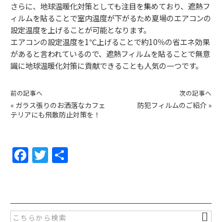
さらに、地球温暖化対策としても注目を集めており、遮熱フ
ィルムを貼ることで室内温度が下がるため夏場のエアコンの
設定温度を上げることが可能となります。
エアコンの設定温度を1℃上げることで約10％の省エネ効果
があると言われているので、遮熱フィルムを貼ることで無意
識に地球温暖化対策に貢献できることも人気の一つです。
前の記事へ
次の記事へ
«
ガラス張りのお洒落なカフェ
防犯フィルムのご紹介
»
テリアにも飛散防止対策を！
F
T
共
a
w
有
c
itt
e
er
b