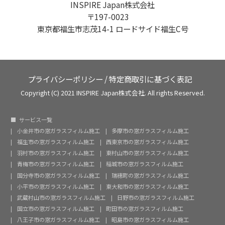
INSPIRE Japan株式会社
〒197-0023
東京都福生市志茂14-1 ロードサイド福生C号
プライバシーポリシー
/
特定商取引に基づく表記
Copyright (C) 2021 INSPIRE Japan株式会社. All rights Reserved.
サービス一覧
小金井市の窓ガラスフィルム施工
多摩市の窓ガラスフィルム施工
福生市の窓ガラスフィルム施工
西東京市の窓ガラスフィルム施工
羽村市の窓ガラスフィルム施工
東村山市の窓ガラスフィルム施工
青梅市の窓ガラスフィルム施工
稲城市の窓ガラスフィルム施工
国分寺市の窓ガラスフィルム施工
瑞穂町の窓ガラスフィルム施工
小平市の窓ガラスフィルム施工
東大和市の窓ガラスフィルム施工
武蔵村山市の窓ガラスフィルム施工
日野市の窓ガラスフィルム施工
国立市の窓ガラスフィルム施工
町田市の窓ガラスフィルム施工
八王子市の窓ガラスフィルム施工
昭島市の窓ガラスフィルム施工