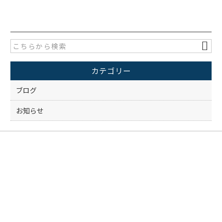
c
itt
e
er
b
o
カテゴリー
o
k
ブログ
お知らせ