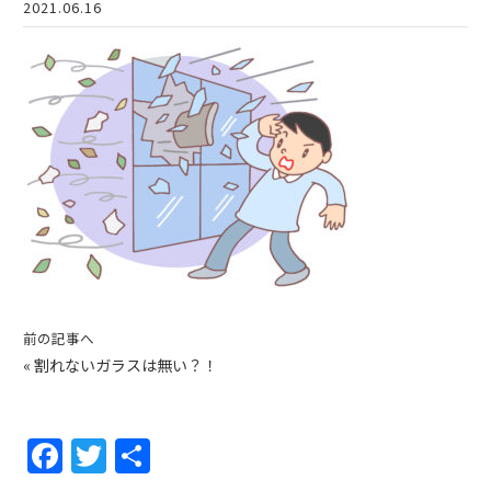
2021.06.16
前の記事へ
«
割れないガラスは無い？！
F
T
共
a
w
有