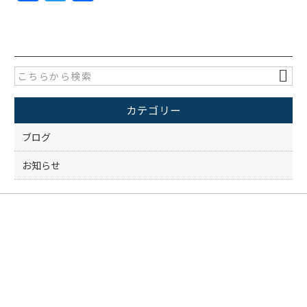
a
w
有
c
itt
e
er
b
o
カテゴリー
o
k
ブログ
お知らせ