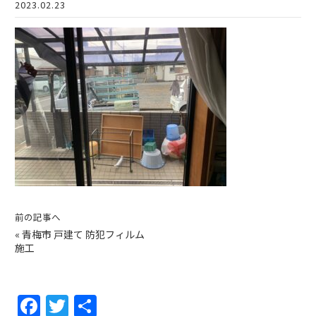
2023.02.23
前の記事へ
«
青梅市 戸建て 防犯フィルム
施工
F
T
共