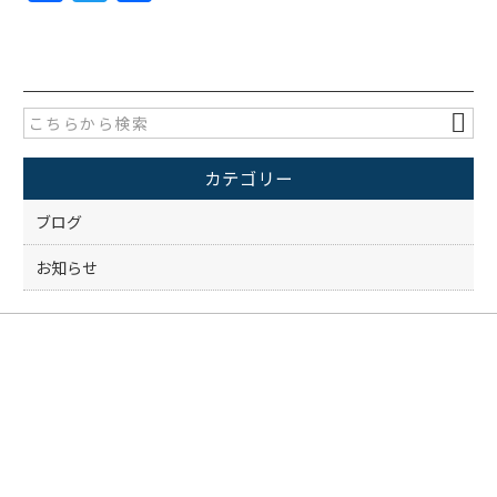
a
w
有
c
itt
e
er
b
o
カテゴリー
o
k
ブログ
お知らせ