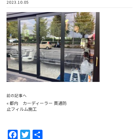
2023.10.05
前の記事へ
«
都内 カーディーラー 貫通防
止フィルム施工
F
T
共