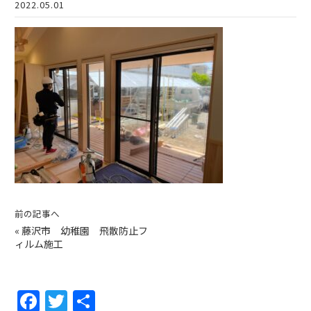
2022.05.01
前の記事へ
«
藤沢市 幼稚園 飛散防止フ
ィルム施工
F
T
共