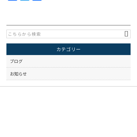
a
w
有
c
itt
e
er
b
o
カテゴリー
o
k
ブログ
お知らせ