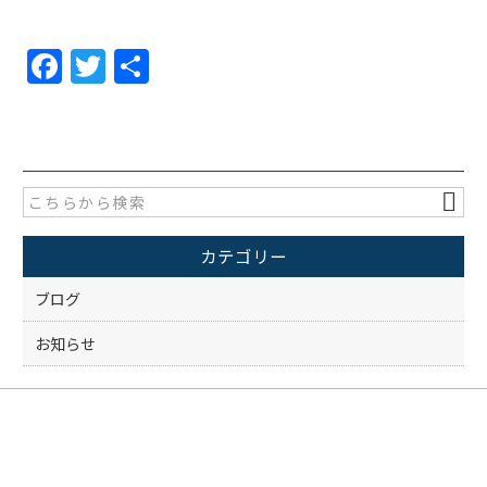
F
T
共
a
w
有
c
itt
e
er
b
o
カテゴリー
o
k
ブログ
お知らせ