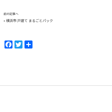
前の記事へ
«
横浜市 戸建て まるごとパック
F
T
共
a
w
有
c
itt
e
er
b
o
o
k