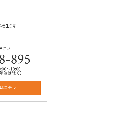
ド福生C号
ださい
8-895
00～19:00
年始は除く）
はコチラ