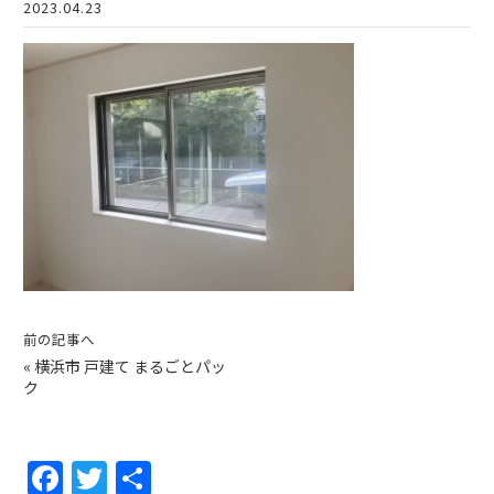
2023.04.23
前の記事へ
«
横浜市 戸建て まるごとパッ
ク
F
T
共