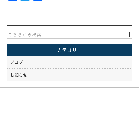
a
w
有
c
itt
e
er
b
o
カテゴリー
o
k
ブログ
お知らせ