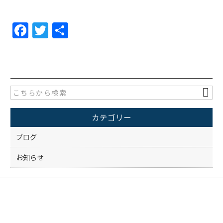
F
T
共
a
w
有
c
itt
e
er
b
o
カテゴリー
o
k
ブログ
お知らせ