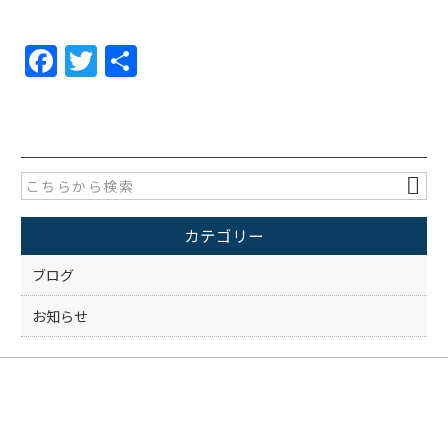
F
T
共
a
w
有
c
itt
e
er
b
o
カテゴリー
o
k
ブログ
お知らせ