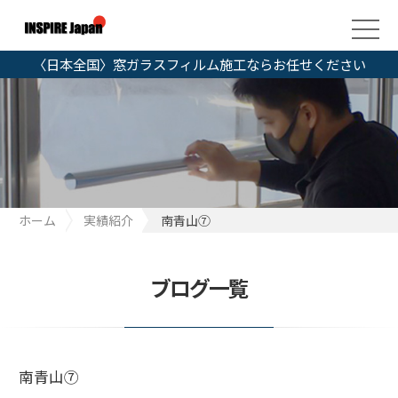
〈日本全国〉窓ガラスフィルム施工ならお任せください
ホーム
実績紹介
南青山⑦
ブログ一覧
南青山⑦