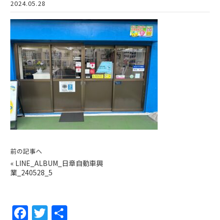
2024.05.28
前の記事へ
«
LINE_ALBUM_日章自動車興
業_240528_5
F
T
共