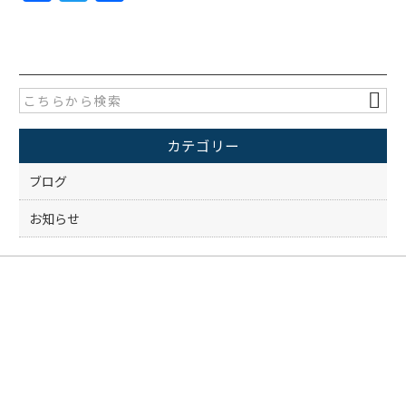
a
w
有
c
itt
e
er
b
o
カテゴリー
o
k
ブログ
お知らせ