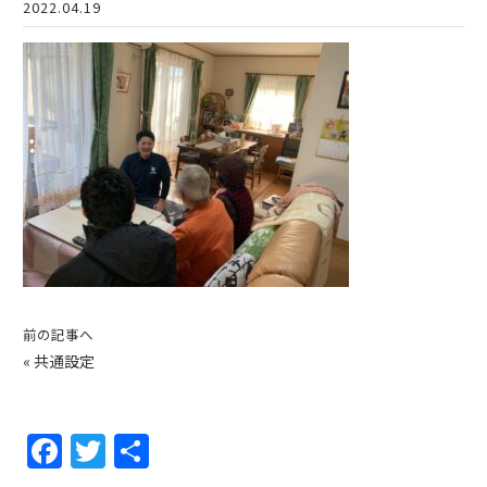
2022.04.19
前の記事へ
«
共通設定
F
T
共
a
w
有