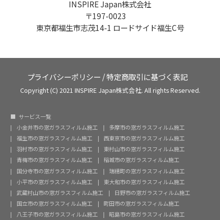
INSPIRE Japan株式会社
〒197-0023
東京都福生市志茂14-1 ロードサイド福生C号
プライバシーポリシー
/
特定商取引に基づく表記
Copyright (C) 2021 INSPIRE Japan株式会社. All rights Reserved.
サービス一覧
小金井市の窓ガラスフィルム施工
多摩市の窓ガラスフィルム施工
福生市の窓ガラスフィルム施工
西東京市の窓ガラスフィルム施工
羽村市の窓ガラスフィルム施工
東村山市の窓ガラスフィルム施工
青梅市の窓ガラスフィルム施工
稲城市の窓ガラスフィルム施工
国分寺市の窓ガラスフィルム施工
瑞穂町の窓ガラスフィルム施工
小平市の窓ガラスフィルム施工
東大和市の窓ガラスフィルム施工
武蔵村山市の窓ガラスフィルム施工
日野市の窓ガラスフィルム施工
国立市の窓ガラスフィルム施工
町田市の窓ガラスフィルム施工
八王子市の窓ガラスフィルム施工
昭島市の窓ガラスフィルム施工