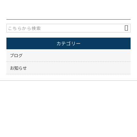
c
itt
e
er
b
o
カテゴリー
o
k
ブログ
お知らせ