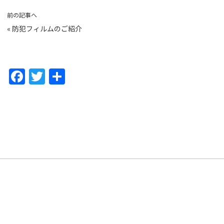
前の記事へ
«
防犯フィルムのご紹介
F
T
共
a
w
有
c
itt
e
er
b
o
o
k