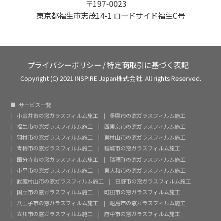
〒197-0023
東京都福生市志茂14-1 ロードサイド福生C号
プライバシーポリシー
/
特定商取引に基づく表記
Copyright (C) 2021 INSPIRE Japan株式会社. All rights Reserved.
サービス一覧
小金井市の窓ガラスフィルム施工
多摩市の窓ガラスフィルム施工
福生市の窓ガラスフィルム施工
西東京市の窓ガラスフィルム施工
羽村市の窓ガラスフィルム施工
東村山市の窓ガラスフィルム施工
青梅市の窓ガラスフィルム施工
稲城市の窓ガラスフィルム施工
国分寺市の窓ガラスフィルム施工
瑞穂町の窓ガラスフィルム施工
小平市の窓ガラスフィルム施工
東大和市の窓ガラスフィルム施工
武蔵村山市の窓ガラスフィルム施工
日野市の窓ガラスフィルム施工
国立市の窓ガラスフィルム施工
町田市の窓ガラスフィルム施工
八王子市の窓ガラスフィルム施工
昭島市の窓ガラスフィルム施工
立川市の窓ガラスフィルム施工
府中市の窓ガラスフィルム施工