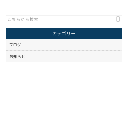
c
itt
e
er
b
o
カテゴリー
o
k
ブログ
お知らせ