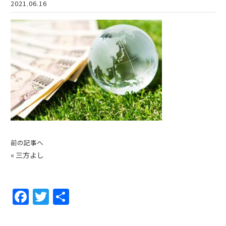
2021.06.16
前の記事へ
«
三方よし
F
T
共
a
w
有