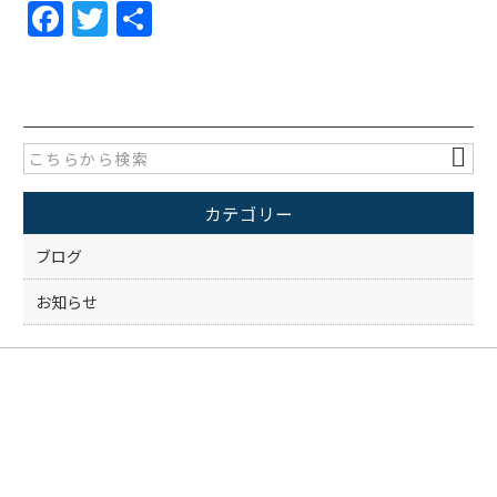
F
T
共
a
w
有
c
itt
e
er
b
o
カテゴリー
o
k
ブログ
お知らせ