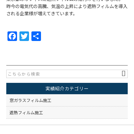
昨今の電気代の高騰、気温の上昇により遮熱フィルムを導入
される企業様が増えてきています。
F
T
共
a
w
有
c
itt
e
er
b
o
実績紹介カテゴリー
o
k
窓ガラスフィルム施工
遮熱フィルム施工