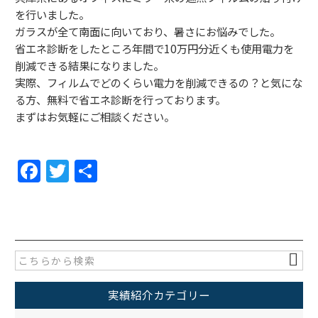
を行いました。
ガラスが全て南面に向いており、暑さにお悩みでした。
省エネ診断をしたところ年間で10万円分近くも使用電力を
削減できる結果になりました。
実際、フィルムでどのくらい電力を削減できるの？と気にな
る方、無料で省エネ診断を行っております。
まずはお気軽にご相談ください。
F
T
共
a
w
有
c
itt
e
er
b
o
実績紹介カテゴリー
o