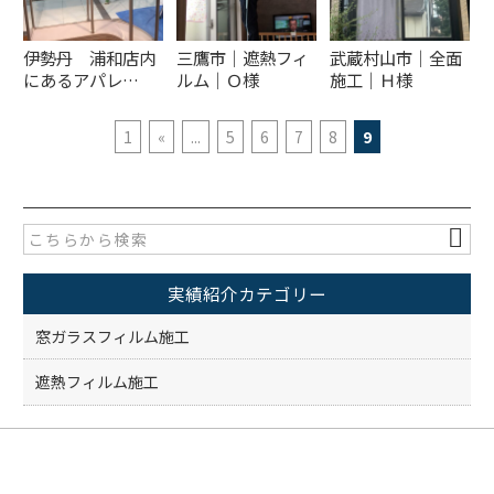
伊勢丹 浦和店内
三鷹市｜遮熱フィ
武蔵村山市｜全面
にあるアパレ…
ルム｜Ｏ様
施工｜Ｈ様
1
«
...
5
6
7
8
9
実績紹介カテゴリー
窓ガラスフィルム施工
遮熱フィルム施工